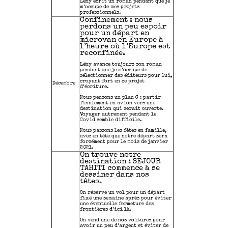
Lény écrit un roman pendant que je
m’occupe de mes projets
professionnels.
Confinement : nous
perdons un peu espoir
pour un départ en
microvan en Europe à
l’heure où l’Europe est
reconfinée.
Lény avance toujours son roman
pendant que je m’occupe de
sélectionner des éditeurs pour lui,
croyant fort en ce projet
Décembre
d’écriture.
Nous pensons un plan C : partir
finalement en avion vers une
destination qui serait ouverte.
Voyager autrement pendant le
Covid semble difficile.
Nous passons les fêtes en famille,
avec en tête que notre départ sera
forcément pour le mois de janvier
2021.
On trouve notre
destination : SEJOUR
TAHITI commence à se
dessiner dans nos
têtes.
On réserve un vol pour un départ
fixé une semaine après pour éviter
une éventuelle fermeture des
frontières d’ici là.
On vend une de nos voitures pour
avoir un peu d’argent et éviter de