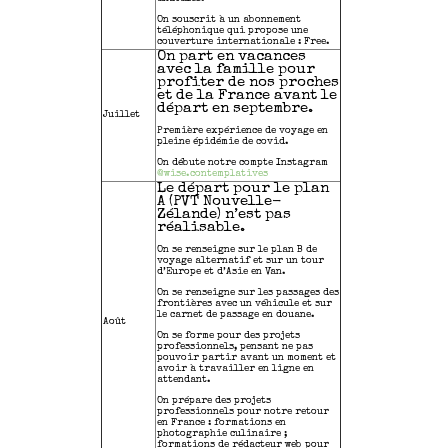
On souscrit à un abonnement
téléphonique qui propose une
couverture internationale : Free.
On part en vacances
avec la famille pour
profiter de nos proches
et de la France avant le
départ en septembre.
Juillet
Première expérience de voyage en
pleine épidémie de covid.
On débute notre compte Instagram
@wise.contemplatives
Le départ pour le plan
A (PVT Nouvelle-
Zélande) n’est pas
réalisable.
On se renseigne sur le plan B de
voyage alternatif et sur un tour
d’Europe et d’Asie en Van.
On se renseigne sur les passages des
frontières avec un véhicule et sur
le carnet de passage en douane.
Août
On se forme pour des projets
professionnels, pensant ne pas
pouvoir partir avant un moment et
avoir à travailler en ligne en
attendant.
On prépare des projets
professionnels pour notre retour
en France : formations en
photographie culinaire ;
formations de rédacteur web pour