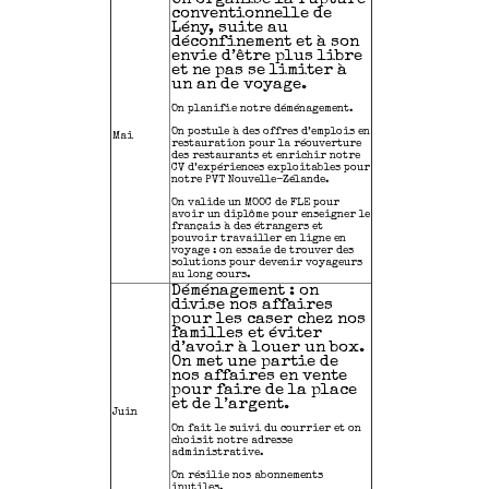
conventionnelle de
Lény, suite au
déconfinement et à son
envie d’être plus libre
et ne pas se limiter à
un an de voyage.
On planifie notre déménagement.
On postule à des offres d’emplois en
Mai
restauration pour la réouverture
des restaurants et enrichir notre
CV d’expériences exploitables pour
notre PVT Nouvelle-Zélande.
On valide un MOOC de FLE pour
avoir un diplôme pour enseigner le
français à des étrangers et
pouvoir travailler en ligne en
voyage : on essaie de trouver des
solutions pour devenir voyageurs
au long cours.
Déménagement : on
divise nos affaires
pour les caser chez nos
familles et éviter
d’avoir à louer un box.
On met une partie de
nos affaires en vente
pour faire de la place
et de l’argent.
Juin
On fait le suivi du courrier et on
choisit notre adresse
administrative.
On résilie nos abonnements
inutiles.