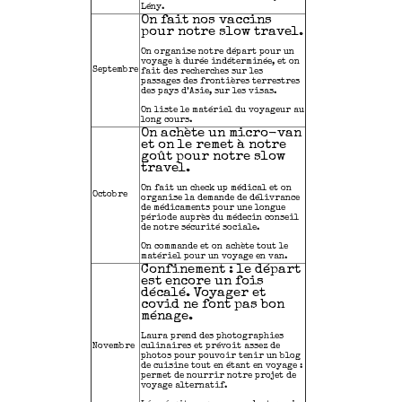
Lény.
On fait nos vaccins
pour notre slow travel.
On organise notre départ pour un
voyage à durée indéterminée, et on
Septembre
fait des recherches sur les
passages des frontières terrestres
des pays d’Asie, sur les visas.
On liste le matériel du voyageur au
long cours.
On achète un micro-van
et on le remet à notre
goût pour notre slow
travel.
On fait un check up médical et on
Octobre
organise la demande de délivrance
de médicaments pour une longue
période auprès du médecin conseil
de notre sécurité sociale.
On commande et on achète tout le
matériel pour un voyage en van.
Confinement : le départ
est encore un fois
décalé. Voyager et
covid ne font pas bon
ménage.
Laura prend des photographies
Novembre
culinaires et prévoit assez de
photos pour pouvoir tenir un blog
de cuisine tout en étant en voyage :
permet de nourrir notre projet de
voyage alternatif.