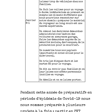
laisser trop de véhicules chez nos
familles.
On fait les valises pour un voyage
à durée indéterminée en prenant en
compte les climats différents que
nous pourrions rencontrer sur
Janvier
notre chemin : préparer le matériel
N+1
du voyageur au long cours est une
sacrée expérience.
On résout les dernières démarches
administratives (mettre des
voitures en assurance garage,
faire les démarches auprès de la
sécurité sociale, des banques, de la
procuration pour le courrier).
On numérise tous nos papiers
importants et notes utiles pour le
slow travel.
On trie les disques durs et les
cartes SD pour le voyage.
On dit au revoir aux familles et on
leur laisse nos effets personnels
inutiles en voyage.
On décolle et on se laisse porter.
Pendant cette année de préparatifs en
période d’épidémie de Covid-19 nous
nous sommes préparés à plusieurs
projets à la fois : partir en PVT