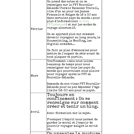
On prend des notes et on se
renseigne sur le PVT Nouvelle-
Zélande (Permis Vacances Travail,
visa d’un an pour les jeunes
Français et Belges de 18 à 30 ans
dans certains pays du monde : pour
plus d'informations
le site
PVTistes.net
) et sur les modes de
voyage alternatif.
Février
On en apprend plus sur comment
devenir voyageur au long cours, le
Housesitting, le Woofing, les
digital nomades…
On fait un plan d’économies pour
mettre de l'argent de côté avant de
tout plaquer et partir.
Confinement : cela nous laisse
beaucoup de temps pour nous
renseigner sur tous les pays du
monde qui pourraient nous plaire
pour voyager après le PVT en
Mars
Nouvelle-Zélande.
Demande de nos visas PVT Nouvelle-
Zélande pour ne pas dépasser l’âge
limite (18-30 ans pour ce pays).
Toujours en
confinement : On se
renseigne sur comment
créer et tenir un blog.
Avril
Auto-formation sur le sujet.
S’occuper l’esprit nous permet de
garder le moral et l’espoir de
pouvoir voyager malgré le covid
19.
On organise la rupture